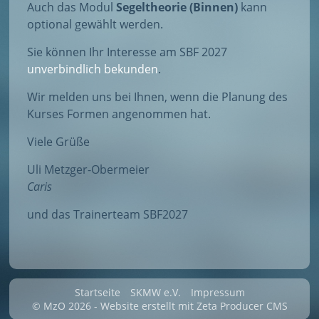
Auch das Modul
Segeltheorie (Binnen)
kann
optional gewählt werden.
Sie können Ihr Interesse am SBF 2027
unverbindlich bekunden
.
Wir melden uns bei Ihnen, wenn die Planung des
Kurses Formen angenommen hat.
Viele Grüße
Uli Metzger-Obermeier
Caris
und das Trainerteam SBF2027
Startseite
SKMW e.V.
Impressum
© MzO 2026 -
Website erstellt mit Zeta Producer CMS