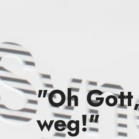
"Oh Gott, 
weg!"